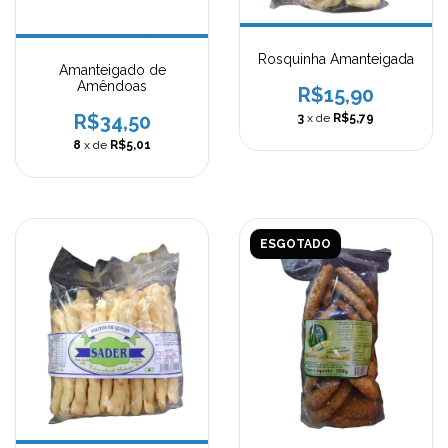
Rosquinha Amanteigada
Amanteigado de
Amêndoas
R$15,90
R$34,50
3
x de
R$5,79
8
x de
R$5,01
ESGOTADO